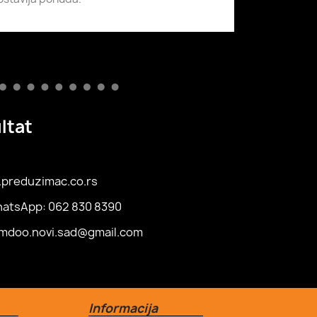
ltat
preduzimac.co.rs
hatsApp: 062 830 8390
omdoo.novi.sad@gmail.com
Informacija