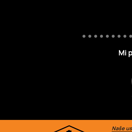
Mi 
Naše us