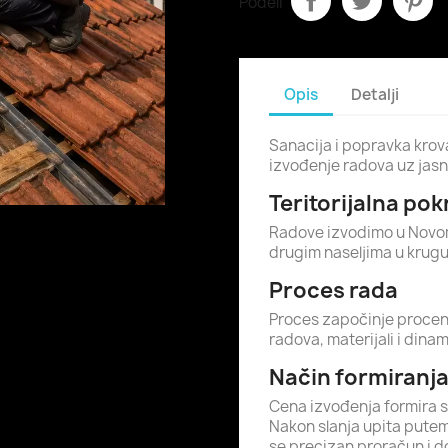
Podeli
Opis
Detalji
Sanacija i popravka krov
izvođenje radova uz jasn
Teritorijalna po
Radove izvodimo u Novom 
drugim naseljima u krug
Proces rada
Proces započinje procen
radova, materijali i dina
Način formiranj
Cena izvođenja formira 
Nakon slanja upita putem 
se precizan proračun i d