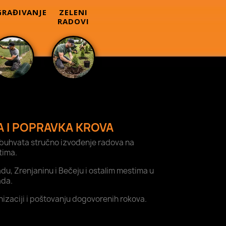
RAĐIVANJE
ZELENI
RADOVI
A I POPRAVKA KROVA
buhvata stručno izvođenje radova na
tima.
, Zrenjaninu i Bečeju i ostalim mestima u
ada.
nizaciji i poštovanju dogovorenih rokova.