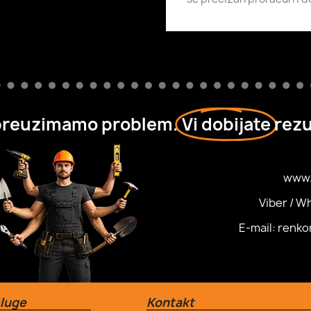
preuzimamo problem.
Vi dobijate
rezu
www.
Viber / W
E-mail: renk
luge
Kontakt