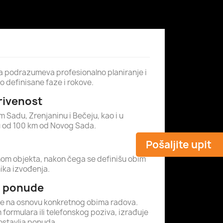
a podrazumeva profesionalno planiranje i
o definisane faze i rokove.
krivenost
Sadu, Zrenjaninu i Bečeju, kao i u
u od 100 km od Novog Sada.
Pošaljite upit
om objekta, nakon čega se definišu obim
mika izvođenja.
a ponude
se na osnovu konkretnog obima radova.
formulara ili telefonskog poziva, izrađuje
ostavlja ponuda.