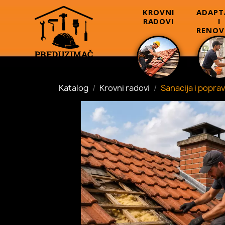
KROVNI
ADAPT
RADOVI
I
RENOV
Katalog
Krovni radovi
Sanacija i popra