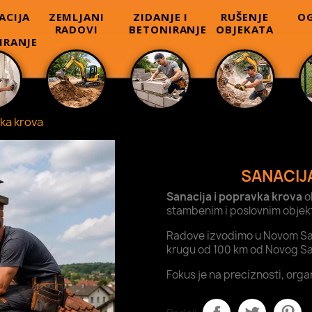
ACIJA
ZEMLJANI
ZIDANJE I
RUŠENJE
OG
RADOVI
BETONIRANJE
OBJEKATA
IRANJE
vka krova
SANACIJ
Sanacija i popravka krova
o
stambenim i poslovnim objek
Radove izvodimo u Novom Sadu
krugu od 100 km od Novog S
Fokus je na preciznosti, orga