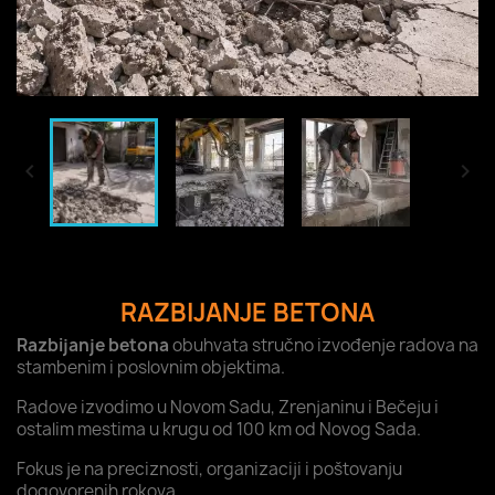


RAZBIJANJE BETONA
Razbijanje betona
obuhvata stručno izvođenje radova na
stambenim i poslovnim objektima.
Radove izvodimo u Novom Sadu, Zrenjaninu i Bečeju i
ostalim mestima u krugu od 100 km od Novog Sada.
Fokus je na preciznosti, organizaciji i poštovanju
dogovorenih rokova.