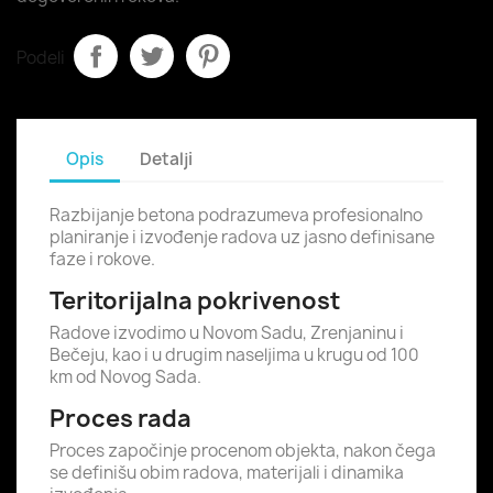
Podeli
Opis
Detalji
Razbijanje betona podrazumeva profesionalno
planiranje i izvođenje radova uz jasno definisane
faze i rokove.
Teritorijalna pokrivenost
Radove izvodimo u Novom Sadu, Zrenjaninu i
Bečeju, kao i u drugim naseljima u krugu od 100
km od Novog Sada.
Proces rada
Proces započinje procenom objekta, nakon čega
se definišu obim radova, materijali i dinamika