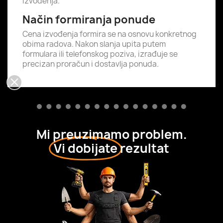
izvođenja.
Način formiranja ponude
Cena izvođenja formira se na osnovu konkretnog
obima radova. Nakon slanja upita putem
formulara ili telefonskog poziva, izrađuje se
precizan proračun i dostavlja ponuda.
Mi preuzimamo problem.
Vi dobijate
rezultat