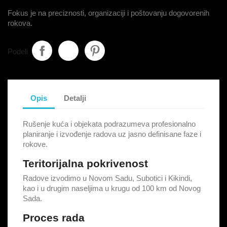
Fokus je na preciznosti, organizaciji i poštovanju dogovorenih
rokova.
Podeli
Opis
Detalji
Rušenje kuća i objekata podrazumeva profesionalno
planiranje i izvođenje radova uz jasno definisane faze i
rokove.
Teritorijalna pokrivenost
Radove izvodimo u Novom Sadu, Subotici i Kikindi,
kao i u drugim naseljima u krugu od 100 km od Novog
Sada.
Proces rada