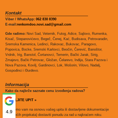
Kontakt
Viber / WhatsApp:
062 830 8390
E-mail:
renkomdoo.novi.sad@gmail.com
Gde radimo:
Novi Sad, Veternik, Futog, Adice, Sajlovo, Rumenka,
Kisač, Stepanovićevo, Begeč, Čenej, Kać, Budisava, Petrovaradin,
Sremska Kamenica, Ledinci, Rakovac, Bukovac, Paragovo,
Popovica, Bocke, Sremski Karlovci, Beočin, Čerević, Banoštor,
Vrdnik, Irig, Banstol, Čortanovci, Temerin, Bački Jarak, Sirig,
Zmajevo, Bački Petrovac, Gložan, Čelarevo, Inđija, Stara Pazova i
Nova Pazova, Kovilj, Gardinovci, Lok, Mošorin, Vilovo, Nadalj,
Gospođinci i Đurđevo.
Informacija
Kako da najbrže saznate cenu izvođenja radova?
POŠALJITE UPIT »
I mi ćemo vam na osnovu vašeg upita ili dostavljene dokumentacije
4.9
(kod većih projekata) dostaviti ponudu za rad u najkraćem roku.