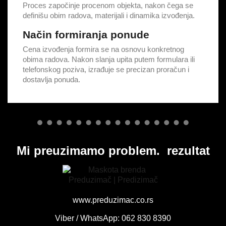
Proces započinje procenom objekta, nakon čega se
definišu obim radova, materijali i dinamika izvođenja.
Način formiranja ponude
Cena izvođenja formira se na osnovu konkretnog
obima radova. Nakon slanja upita putem formulara ili
telefonskog poziva, izrađuje se precizan proračun i
dostavlja ponuda.
Mi preuzimamo problem.
rezultat
www.preduzimac.co.rs
Viber / WhatsApp: 062 830 8390