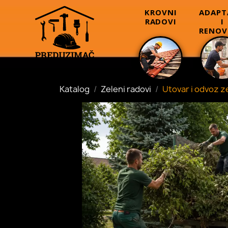
KROVNI
ADAPT
RADOVI
I
RENOV
Katalog
Zeleni radovi
Utovar i odvoz z