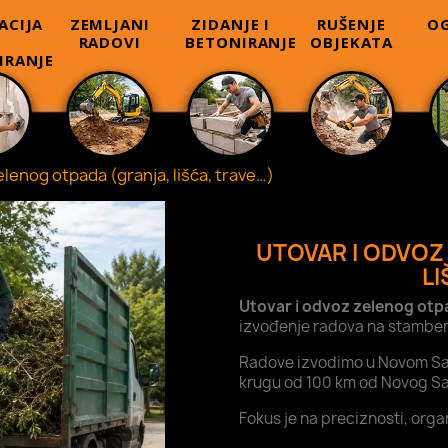
ACIJA
ZEMLJANI
ZIDANJE I
RUŠENJE
OG
RADOVI
BETONIRANJE
OBJEKATA
IRANJE
elenog otpada (granja, lišća, trave…)
UTOVAR I ODVOZ
LI
Utovar i odvoz zelenog otpa
izvođenje radova na stamben
Radove izvodimo u Novom Sadu
krugu od 100 km od Novog S
Fokus je na preciznosti, orga