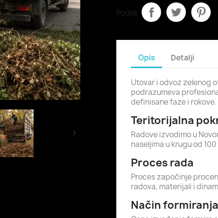
Podeli
Opis
Detalji
Utovar i odvoz zelenog o
podrazumeva profesionaln
definisane faze i rokove.
Teritorijalna po

Radove izvodimo u Novom 
naseljima u krugu od 10
Proces rada
Proces započinje procen
radova, materijali i dina
Način formiranj