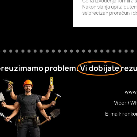
Cena izvođenja formira 
Nakon slanja upita putem 
se precizan proračun i d
preuzimamo problem.
Vi dobijate
rezu
www.
Viber / W
E-mail: renk