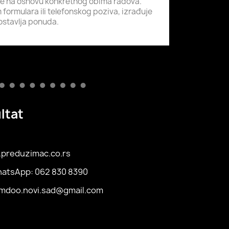
se na osnovu konkretnog obima radova.
formulara ili telefonskog poziva, izrađuje
ostavlja ponuda.
ltat
preduzimac.co.rs
hatsApp: 062 830 8390
omdoo.novi.sad@gmail.com