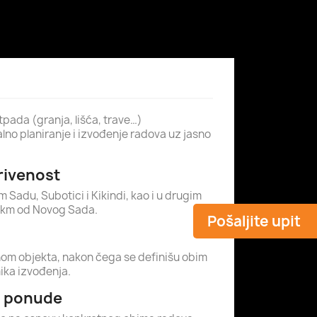
tpada (granja, lišća, trave…)
o planiranje i izvođenje radova uz jasno
krivenost
Sadu, Subotici i Kikindi, kao i u drugim
0 km od Novog Sada.
Pošaljite upit
om objekta, nakon čega se definišu obim
mika izvođenja.
a ponude