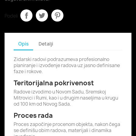
Podeli
Opis
Detalji
Zidarski radovi podrazumeva profesionalno
planiranje i izvođenje radova uz jasno definisane
faze i rokove.
Teritorijalna pokrivenost
Radove izvodimo u Novom Sadu, Sremskoj
Mitrovici i Rumi, kao i u drugim naseljima u krugu
od 100 km od Novog Sada.
Proces rada
Proces započinje procenom objekta, nakon čega
se definišu obim radova, materijali i dinamika