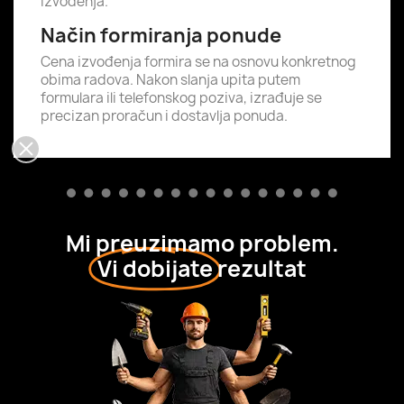
izvođenja.
Način formiranja ponude
Cena izvođenja formira se na osnovu konkretnog
obima radova. Nakon slanja upita putem
formulara ili telefonskog poziva, izrađuje se
precizan proračun i dostavlja ponuda.
Mi preuzimamo problem.
Vi dobijate
rezultat